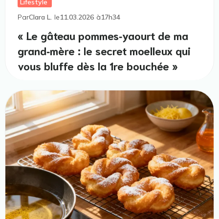
Lifestyle
Par
Clara L.
le
11.03.2026
à
17h34
« Le gâteau pommes‑yaourt de ma
grand‑mère : le secret moelleux qui
vous bluffe dès la 1re bouchée »