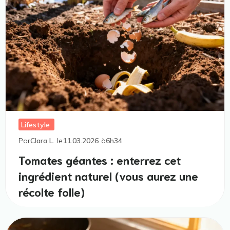
Lifestyle
Par
Clara L.
le
11.03.2026
à
6h34
Tomates géantes : enterrez cet
ingrédient naturel (vous aurez une
récolte folle)