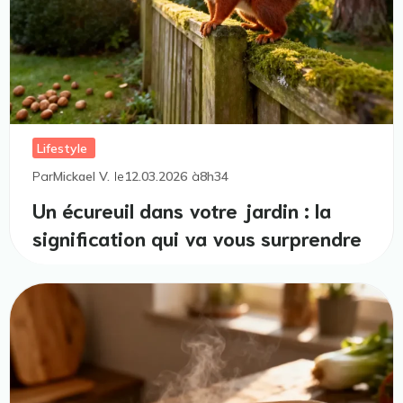
Lifestyle
Par
Mickael V.
le
12.03.2026
à
8h34
Un écureuil dans votre jardin : la
signification qui va vous surprendre