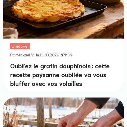
Lifestyle
Par
Mickael V.
le
11.03.2026
à
7h34
Oubliez le gratin dauphinois : cette
recette paysanne oubliée va vous
bluffer avec vos volailles