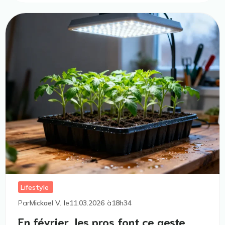
Lifestyle
Par
Mickael V.
le
11.03.2026
à
18h34
En février, les pros font ce geste