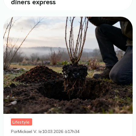
dîners express
Lifestyle
Par
Mickael V.
le
10.03.2026
à
17h34