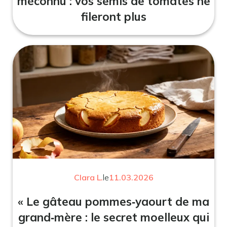
méconnu : vos semis de tomates ne
fileront plus
Clara L.
le
11.03.2026
« Le gâteau pommes‑yaourt de ma
grand‑mère : le secret moelleux qui