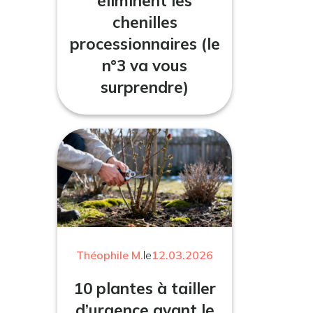
éliminent les
chenilles
processionnaires (le
n°3 va vous
surprendre)
Théophile M.
le
12.03.2026
10 plantes à tailler
d’urgence avant le