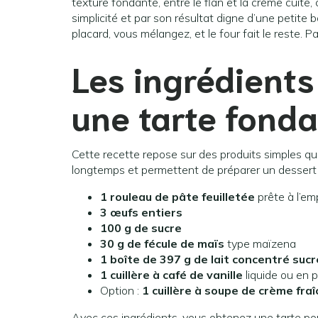
texture fondante, entre le flan et la crème cuite
simplicité et par son résultat digne d’une petite 
placard, vous mélangez, et le four fait le reste. 
Les ingrédients
une tarte fond
Cette recette repose sur des produits simples qu
longtemps et permettent de préparer un dessert 
1 rouleau de pâte feuilletée
prête à l’em
3 œufs entiers
100 g de sucre
30 g de fécule de maïs
type maïzena
1 boîte de 397 g de lait concentré sucr
1 cuillère à café de vanille
liquide ou en 
Option :
1 cuillère à soupe de crème fra
Avec ces ingrédients, vous obtenez une tarte pou