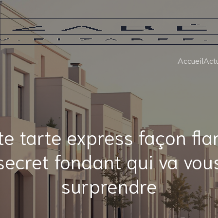
Accueil
Actu
te tarte express façon flan 
secret fondant qui va vou
surprendre