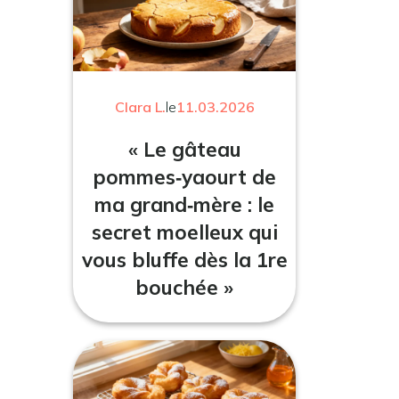
Clara L.
le
11.03.2026
« Le gâteau
pommes‑yaourt de
ma grand‑mère : le
secret moelleux qui
vous bluffe dès la 1re
bouchée »