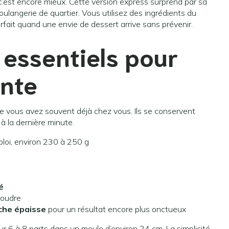
, c’est encore mieux. Cette version express surprend par sa
boulangerie de quartier. Vous utilisez des ingrédients du
Parfait quand une envie de dessert arrive sans prévenir.
 essentiels pour
ante
e vous avez souvent déjà chez vous. Ils se conservent
à la dernière minute.
ploi, environ 230 à 250 g
é
poudre
îche épaisse
pour un résultat encore plus onctueux
r 6 à 8 parts dans un moule d’environ 24 cm. La simplicité