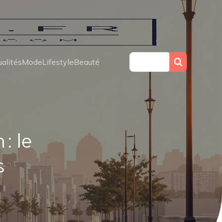
alités
Mode
Lifestyle
Beauté
: le
s