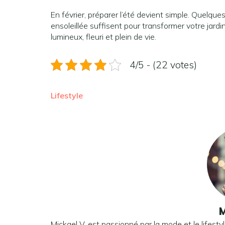
En février, préparer l’été devient simple. Quelque
ensoleillée suffisent pour transformer votre jar
lumineux, fleuri et plein de vie.
4/5 - (22 votes)
Lifestyle
M
Mickael V. est passionné par la mode et le lifesty