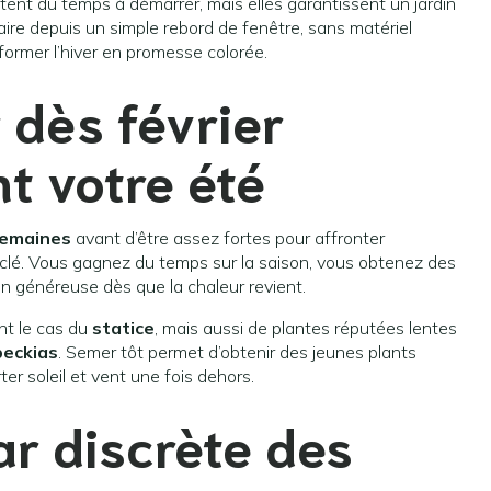
ttent du temps à démarrer, mais elles garantissent un jardin
aire depuis un simple rebord de fenêtre, sans matériel
ormer l’hiver en promesse colorée.
 dès février
t votre été
 semaines
avant d’être assez fortes pour affronter
is clé. Vous gagnez du temps sur la saison, vous obtenez des
on généreuse dès que la chaleur revient.
nt le cas du
statice
, mais aussi de plantes réputées lentes
beckias
. Semer tôt permet d’obtenir des jeunes plants
er soleil et vent une fois dehors.
tar discrète des