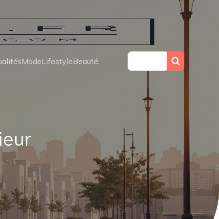
alités
Mode
Lifestyle
Beauté
ieur