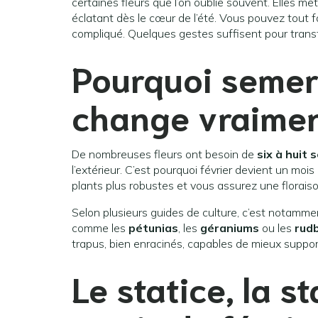
certaines fleurs que l’on oublie souvent. Elles me
éclatant dès le cœur de l’été. Vous pouvez tout f
compliqué. Quelques gestes suffisent pour transf
Pourquoi semer
change vraimen
De nombreuses fleurs ont besoin de
six à huit
l’extérieur. C’est pourquoi février devient un mo
plants plus robustes et vous assurez une florais
Selon plusieurs guides de culture, c’est notamme
comme les
pétunias
, les
géraniums
ou les
rud
trapus, bien enracinés, capables de mieux support
Le statice, la s