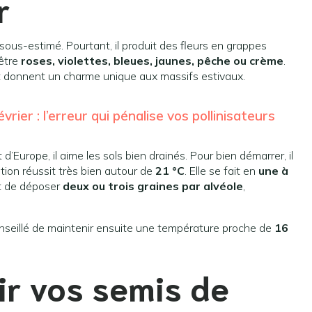
r
 sous-estimé. Pourtant, il produit des fleurs en grappes
 être
roses, violettes, bleues, jaunes, pêche ou crème
.
et donnent un charme unique aux massifs estivaux.
rier : l’erreur qui pénalise vos pollinisateurs
 d’Europe, il aime les sols bien drainés. Pour bien démarrer, il
ation réussit très bien autour de
21 °C
. Elle se fait en
une à
t de déposer
deux ou trois graines par alvéole
,
onseillé de maintenir ensuite une température proche de
16
r vos semis de