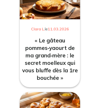
Clara L.
le
11.03.2026
« Le gâteau
pommes‑yaourt de
ma grand‑mère : le
secret moelleux qui
vous bluffe dès la 1re
bouchée »