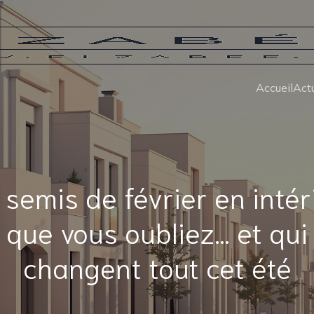
Accueil
Actu
 semis de février en intér
que vous oubliez… et qui
changent tout cet été