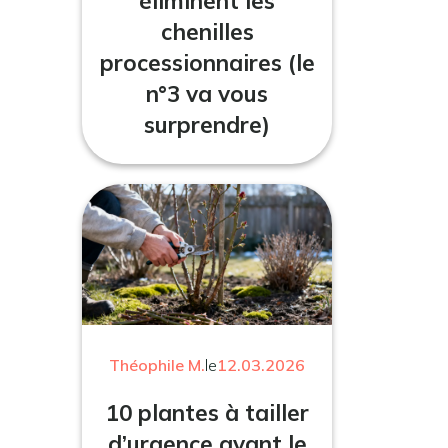
éliminent les
chenilles
processionnaires (le
n°3 va vous
surprendre)
Théophile M.
le
12.03.2026
10 plantes à tailler
d’urgence avant le